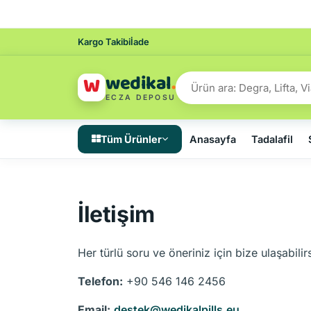
Kargo Takibi
İade
wedikal
.
W
ECZA DEPOSU
Tüm Ürünler
Anasayfa
Tadalafil
İletişim
Her türlü soru ve öneriniz için bize ulaşabilirs
Telefon:
+90 546 146 2456
Email:
destek@wedikalpills.eu