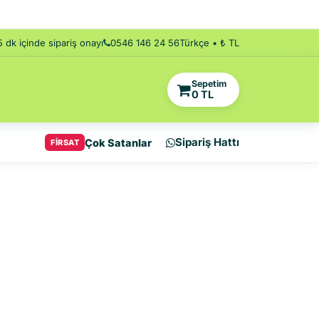
5 dk içinde sipariş onayı
0546 146 24 56
Türkçe • ₺ TL
Sepetim
0 TL
Sipariş Hattı
Çok Satanlar
FİRSAT