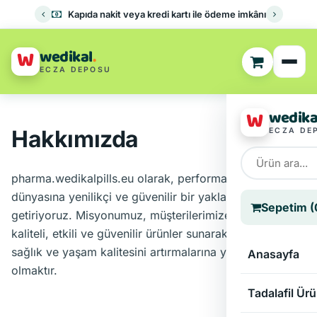
Kapıda nakit veya kredi kartı ile ödeme imkânı
W
wedikal
.
ECZA DEPOSU
W
wedika
Hakkımızda
ECZA DE
pharma.wedikalpills.eu olarak, performans ürünleri
dünyasına yenilikçi ve güvenilir bir yaklaşım
Sepetim (
getiriyoruz. Misyonumuz, müşterilerimize yüksek
kaliteli, etkili ve güvenilir ürünler sunarak bireysel
sağlık ve yaşam kalitesini artırmalarına yardımcı
Anasayfa
olmaktır.
Tadalafil Ürü