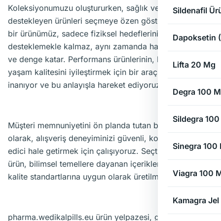
Koleksiyonumuzu oluştururken, sağlık ve performansı
Sildenafil Ür
destekleyen ürünleri seçmeye özen gösteriyoruz. Her
bir ürünümüz, sadece fiziksel hedeflerinizi
Dapoksetin (G
desteklemekle kalmaz, aynı zamanda hayatınıza enerji
ve denge katar. Performans ürünlerinin, bireylerin
Lifta 20 Mg
yaşam kalitesini iyileştirmek için bir araç olduğuna
inanıyor ve bu anlayışla hareket ediyoruz.
Degra 100 
Sildegra 10
Müşteri memnuniyetini ön planda tutan bir marka
olarak, alışveriş deneyiminizi güvenli, kolay ve tatmin
Sinegra 100
edici hale getirmek için çalışıyoruz. Seçtiğimiz her
ürün, bilimsel temellere dayanan içeriklerden oluşur ve
Viagra 100 
kalite standartlarına uygun olarak üretilmiştir.
Kamagra Jel
pharma.wedikalpills.eu ürün yelpazesi, günlük