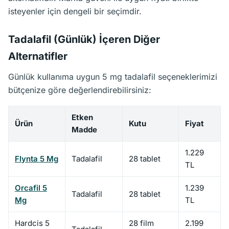
isteyenler için dengeli bir seçimdir.
Tadalafil (Günlük) İçeren Diğer
Alternatifler
Günlük kullanıma uygun 5 mg tadalafil seçeneklerimizi
bütçenize göre değerlendirebilirsiniz:
Etken
Ürün
Kutu
Fiyat
Madde
1.229
Flynta 5 Mg
Tadalafil
28 tablet
TL
Orcafil 5
1.239
Tadalafil
28 tablet
Mg
TL
Hardcis 5
28 film
2.199