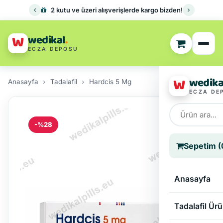
2 kutu ve üzeri alışverişlerde kargo bizden!
W
wedikal
.
ECZA DEPOSU
W
wedika
Anasayfa
Tadalafil
Hardcis 5 Mg
ECZA DE
-%28
Sepetim (
Anasayfa
Tadalafil Ürü