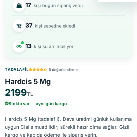
17
kişi
bugün sipariş verdi
37
kişi
sepetine ekledi
13
kişi
şu an inceliyor
TADALAFIL
6 değerlendirme
Hardcis 5 Mg
2199
TL
Stokta var — aynı gün kargo
Hardcis 5 Mg (tadalafil), Deva üretimi günlük kullanıma
uygun Cialis muadilidir; sürekli hazır olma sağlar. Gizli
kargo ve kapıda ödeme ile sipariş verin.