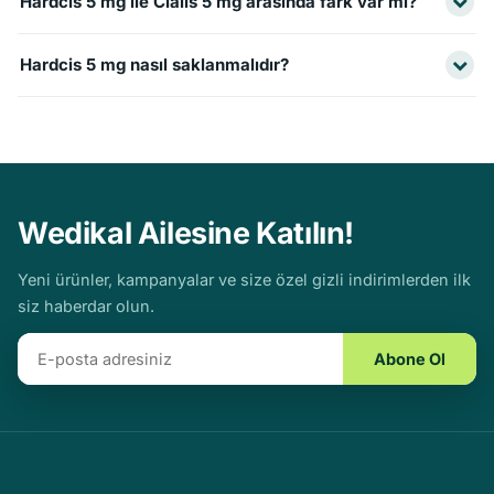
Hardcis 5 mg ile Cialis 5 mg arasında fark var mı?
olanlar ve düşük tansiyonlu bireyler kullanmamalıdır.
Etken madde ve doz aynıdır (tadalafil 5 mg). Temel
Hardcis 5 mg nasıl saklanmalıdır?
fark marka ve fiyattır.
Oda sıcaklığında, ışıktan ve nemden uzak, çocukların
erişemeyeceği bir yerde saklanmalıdır.
Wedikal Ailesine Katılın!
Yeni ürünler, kampanyalar ve size özel gizli indirimlerden ilk
siz haberdar olun.
Abone Ol