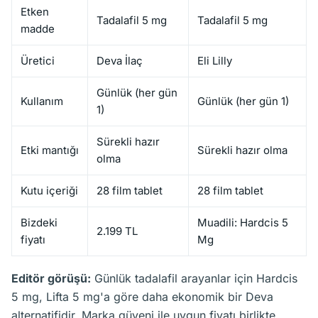
Etken
Tadalafil 5 mg
Tadalafil 5 mg
madde
Üretici
Deva İlaç
Eli Lilly
Günlük (her gün
Kullanım
Günlük (her gün 1)
1)
Sürekli hazır
Etki mantığı
Sürekli hazır olma
olma
Kutu içeriği
28 film tablet
28 film tablet
Bizdeki
Muadili: Hardcis 5
2.199 TL
fiyatı
Mg
Editör görüşü:
Günlük tadalafil arayanlar için Hardcis
5 mg, Lifta 5 mg'a göre daha ekonomik bir Deva
alternatifidir. Marka güveni ile uygun fiyatı birlikte