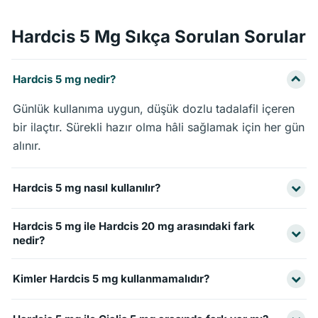
Hardcis 5 Mg Sıkça Sorulan Sorular
Hardcis 5 mg nedir?
Günlük kullanıma uygun, düşük dozlu tadalafil içeren
bir ilaçtır. Sürekli hazır olma hâli sağlamak için her gün
alınır.
Hardcis 5 mg nasıl kullanılır?
Genellikle günde bir kez, her gün aynı saatte bir tablet
Hardcis 5 mg ile Hardcis 20 mg arasındaki fark
olarak alınır.
nedir?
5 mg günlük düzenli kullanım için, 20 mg ise ilişki
Kimler Hardcis 5 mg kullanmamalıdır?
öncesi tek seferlik kullanım içindir.
Nitrat içeren ilaç kullananlar, ciddi kalp rahatsızlığı